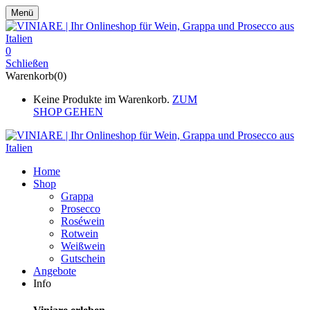
Menü
0
Schließen
Warenkorb(0)
Keine Produkte im Warenkorb.
ZUM
SHOP GEHEN
Home
Shop
Grappa
Prosecco
Roséwein
Rotwein
Weißwein
Gutschein
Angebote
Info