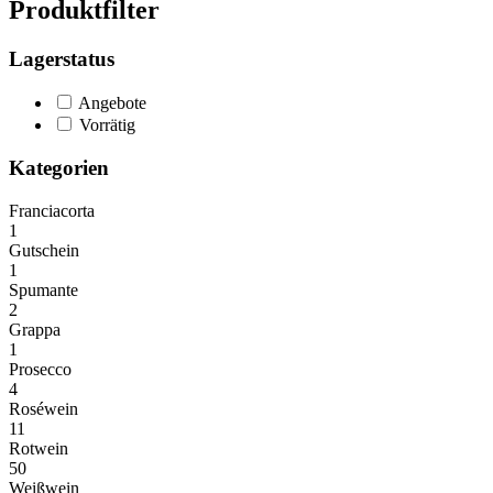
Produktfilter
Lagerstatus
Angebote
Vorrätig
Kategorien
Franciacorta
1
Gutschein
1
Spumante
2
Grappa
1
Prosecco
4
Roséwein
11
Rotwein
50
Weißwein