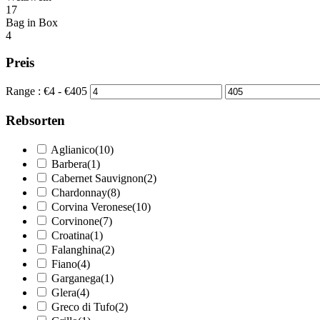
17
Bag in Box
4
Preis
Range :
€
4
- €
405
Rebsorten
Aglianico
(10)
Barbera
(1)
Cabernet Sauvignon
(2)
Chardonnay
(8)
Corvina Veronese
(10)
Corvinone
(7)
Croatina
(1)
Falanghina
(2)
Fiano
(4)
Garganega
(1)
Glera
(4)
Greco di Tufo
(2)