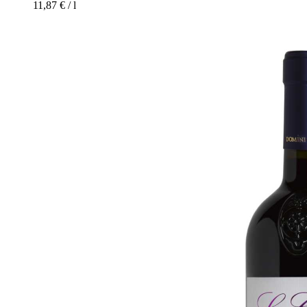
11,87
€
/
l