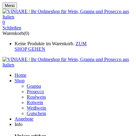
Menü
0
Schließen
Warenkorb(0)
Keine Produkte im Warenkorb.
ZUM
SHOP GEHEN
Home
Shop
Grappa
Prosecco
Roséwein
Rotwein
Weißwein
Gutschein
Angebote
Info