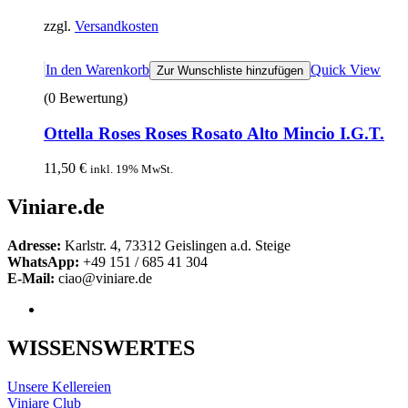
zzgl.
Versandkosten
In den Warenkorb
Quick View
Zur Wunschliste hinzufügen
(0 Bewertung)
Ottella Roses Roses Rosato Alto Mincio I.G.T.
11,50
€
inkl. 19% MwSt.
Viniare.de
Adresse:
Karlstr. 4, 73312 Geislingen a.d. Steige
WhatsApp:
+49 151 / 685 41 304
E-Mail:
ciao@viniare.de
WISSENSWERTES
Unsere Kellereien
Viniare Club