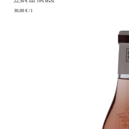
22,50
€
inkl. 19% MwSt.
30,00
€
/
l