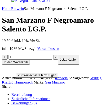
Home
Rotwein
San Marzano F Negroamaro Salento I.G.P.
San Marzano F Negroamaro
Salento I.G.P.
19,50
€
inkl. 19% MwSt.
inkl. 19 % MwSt.
zzgl.
Versandkosten
San
+
-
Jetzt Kaufen
Marzano
In den Warenkorb
F
Negroamaro
Salento
Zur Wunschliste hinzufügen
I.G.P.
Artikelnummer:
SM115
Kategorie:
Rotwein
Schlagwörter:
Würzig
,
Menge
Kräftig
,
Harmonisch
Marke:
San Marzano
Share :
Beschreibung
Zusätzliche Informationen
Bewertungen (0)