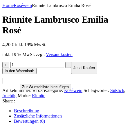
Home
Roséwein
Riunite Lambrusco Emilia Rosé
Riunite Lambrusco Emilia
Rosé
4,20
€
inkl. 19% MwSt.
inkl. 19 % MwSt.
zzgl.
Versandkosten
Riunite
+
-
Jetzt Kaufen
Lambrusco
In den Warenkorb
Emilia
Rosé
Menge
Zur Wunschliste hinzufügen
Artikelnummer:
R103
Kategorie:
Roséwein
Schlagwörter:
Süßlich
,
fruchtig
Marke:
Riunite
Share :
Beschreibung
Zusätzliche Informationen
Bewertungen (0)