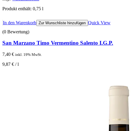
Produkt enthält: 0,75
l
In den Warenkorb
Quick View
Zur Wunschliste hinzufügen
(0 Bewertung)
San Marzano Timo Vermentino Salento I.G.P.
7,40
€
inkl. 19% MwSt.
9,87
€
/
l