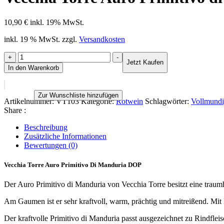
10,90
€
inkl. 19% MwSt.
inkl. 19 % MwSt.
zzgl.
Versandkosten
Vecchia
+
-
Jetzt Kaufen
Torre
In den Warenkorb
Auro
Primitivo
di
Zur Wunschliste hinzufügen
Manduria
Artikelnummer:
VT103
Kategorie:
Rotwein
Schlagwörter:
Vollmund
DOP
Share :
Menge
Beschreibung
Zusätzliche Informationen
Bewertungen (0)
Vecchia Torre Auro Primitivo Di Manduria DOP
Der Auro Primitivo di Manduria von Vecchia Torre besitzt eine traumh
Am Gaumen ist er sehr kraftvoll, warm, prächtig und mitreißend. Mi
Der kraftvolle Primitivo di Manduria passt ausgezeichnet zu Rindfleis